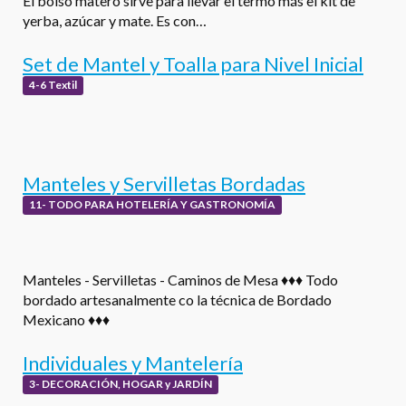
El bolso matero sirve para llevar el termo más el kit de
yerba, azúcar y mate. Es con…
Set de Mantel y Toalla para Nivel Inicial
4-6 Textil
Manteles y Servilletas Bordadas
11- TODO PARA HOTELERÍA Y GASTRONOMÍA
Manteles - Servilletas - Caminos de Mesa ♦♦♦ Todo
bordado artesanalmente co la técnica de Bordado
Mexicano ♦♦♦
Individuales y Mantelería
3- DECORACIÓN, HOGAR y JARDÍN