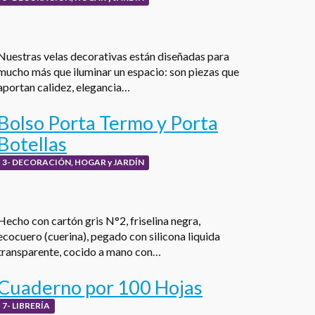
Nuestras velas decorativas están diseñadas para
mucho más que iluminar un espacio: son piezas que
aportan calidez, elegancia…
Bolso Porta Termo y Porta
Botellas
3- DECORACIÓN, HOGAR y JARDÍN
Hecho con cartón gris N°2, friselina negra,
ecocuero (cuerina), pegado con silicona liquida
transparente, cocido a mano con…
Cuaderno por 100 Hojas
7- LIBRERÍA