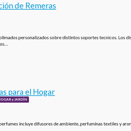
ción de Remeras
limados personalizados sobre distintos soportes tecnicos. Los dis
los…
s para el Hogar
HOGAR y JARDÍN
perfumes incluye difusores de ambiente, perfuminas textiles y aro