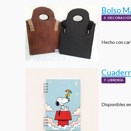
Bolso M
3- DECORACIÓN
Hecho con cart
Cuadern
7- LIBRERÍA
Disponibles en