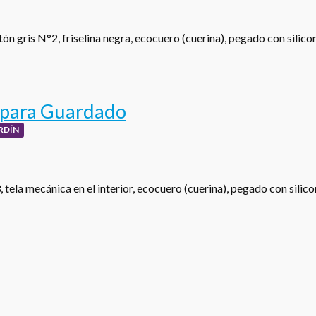
ón gris N°2, friselina negra, ecocuero (cuerina), pegado con silic
 para Guardado
RDÍN
tela mecánica en el interior, ecocuero (cuerina), pegado con silic