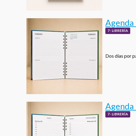
Agenda D
7- LIBRERÍA
Dos días por pá
Agenda 
7- LIBRERÍA