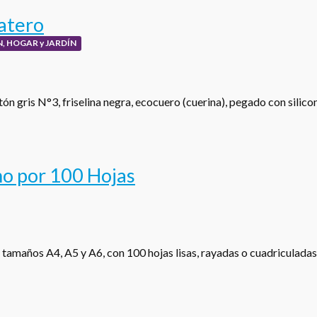
atero
, HOGAR y JARDÍN
ón gris N°3, friselina negra, ecocuero (cuerina), pegado con silic
o por 100 Hojas
 tamaños A4, A5 y A6, con 100 hojas lisas, rayadas o cuadriculada