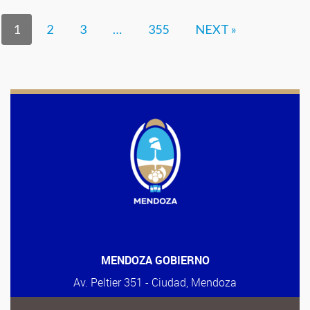
1
2
3
…
355
NEXT »
MENDOZA GOBIERNO
Av. Peltier 351 - Ciudad, Mendoza