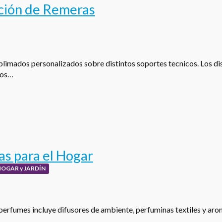
ción de Remeras
limados personalizados sobre distintos soportes tecnicos. Los dis
los…
s para el Hogar
HOGAR y JARDÍN
perfumes incluye difusores de ambiente, perfuminas textiles y aro