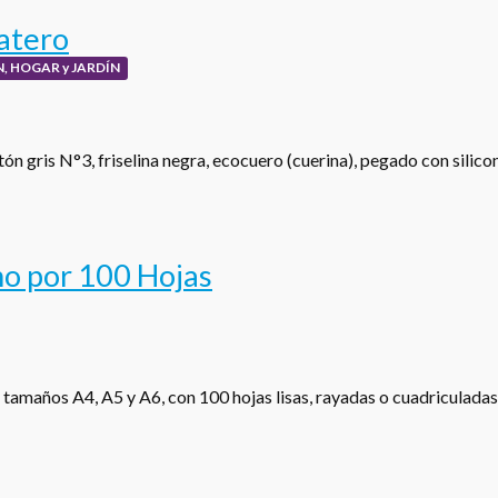
atero
, HOGAR y JARDÍN
ón gris N°3, friselina negra, ecocuero (cuerina), pegado con silic
o por 100 Hojas
 tamaños A4, A5 y A6, con 100 hojas lisas, rayadas o cuadriculada