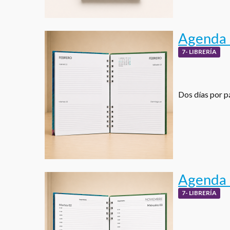
Agenda D
7- LIBRERÍA
Dos días por pá
Agenda 
7- LIBRERÍA