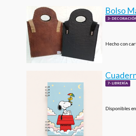
Bolso M
3- DECORACIÓN
Hecho con cart
Cuadern
7- LIBRERÍA
Disponibles en