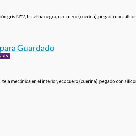
ón gris N°2, friselina negra, ecocuero (cuerina), pegado con silic
 para Guardado
RDÍN
tela mecánica en el interior, ecocuero (cuerina), pegado con silic