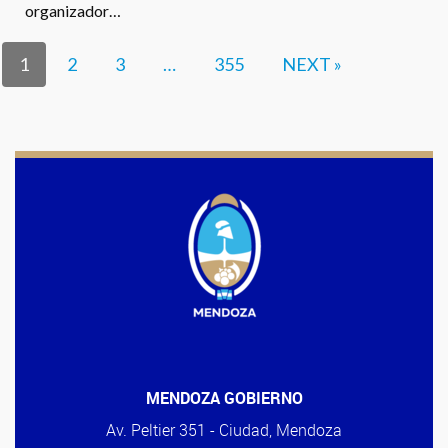
organizador…
1
2
3
…
355
NEXT »
MENDOZA GOBIERNO
Av. Peltier 351 - Ciudad, Mendoza