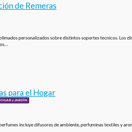
ción de Remeras
limados personalizados sobre distintos soportes tecnicos. Los dis
los…
s para el Hogar
HOGAR y JARDÍN
perfumes incluye difusores de ambiente, perfuminas textiles y aro