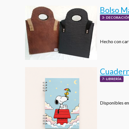
Bolso M
3- DECORACIÓN
Hecho con cart
Cuadern
7- LIBRERÍA
Disponibles en