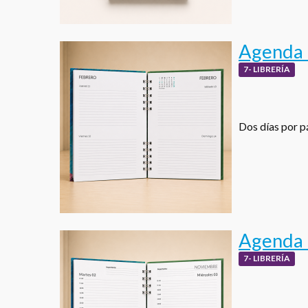
Agenda D
7- LIBRERÍA
Dos días por pá
Agenda 
7- LIBRERÍA