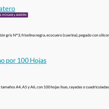
atero
, HOGAR y JARDÍN
ón gris N°3, friselina negra, ecocuero (cuerina), pegado con silic
o por 100 Hojas
 tamaños A4, A5 y A6, con 100 hojas lisas, rayadas o cuadriculada