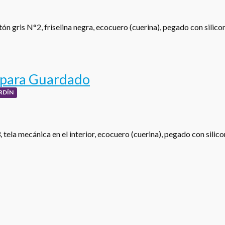
ón gris N°2, friselina negra, ecocuero (cuerina), pegado con silic
 para Guardado
RDÍN
tela mecánica en el interior, ecocuero (cuerina), pegado con silic