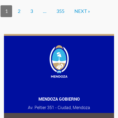
1
2
3
…
355
NEXT »
MENDOZA GOBIERNO
Av. Peltier 351 - Ciudad, Mendoza