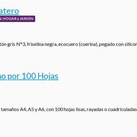
atero
, HOGAR y JARDÍN
ón gris N°3, friselina negra, ecocuero (cuerina), pegado con silic
o por 100 Hojas
 tamaños A4, A5 y A6, con 100 hojas lisas, rayadas o cuadriculada