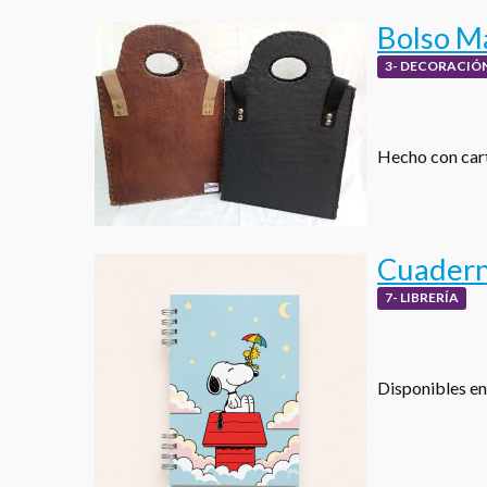
Bolso M
3- DECORACIÓN
Hecho con cart
Cuadern
7- LIBRERÍA
Disponibles en