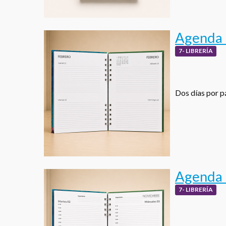
Agenda D
7- LIBRERÍA
Dos días por pá
Agenda 
7- LIBRERÍA