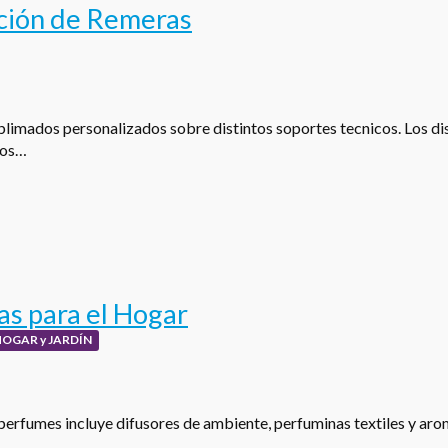
ción de Remeras
limados personalizados sobre distintos soportes tecnicos. Los dis
los…
s para el Hogar
HOGAR y JARDÍN
perfumes incluye difusores de ambiente, perfuminas textiles y aro