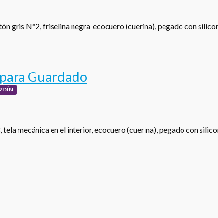
ón gris N°2, friselina negra, ecocuero (cuerina), pegado con silic
 para Guardado
RDÍN
tela mecánica en el interior, ecocuero (cuerina), pegado con silic