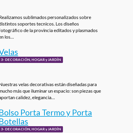
Realizamos sublimados personalizados sobre
distintos soportes tecnicos. Los diseños
fotográfico de la provincia editados y plasmados
en los…
Velas
3- DECORACIÓN, HOGAR y JARDÍN
Nuestras velas decorativas están diseñadas para
mucho más que iluminar un espacio: son piezas que
aportan calidez, elegancia…
Bolso Porta Termo y Porta
Botellas
3- DECORACIÓN, HOGAR y JARDÍN