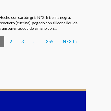
Hecho con cartón gris N°2, friselina negra,
ecocuero (cuerina), pegado con silicona liquida
transparente, cocido a mano con…
2
3
…
355
NEXT »