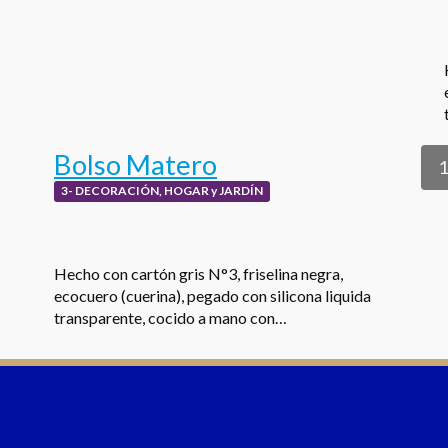
Bolso Matero
1
3- DECORACIÓN, HOGAR y JARDÍN
Hecho con cartón gris N°3, friselina negra,
ecocuero (cuerina), pegado con silicona liquida
transparente, cocido a mano con…