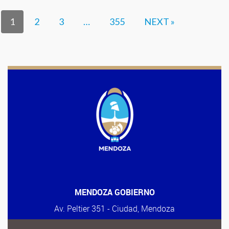
1
2
3
…
355
NEXT »
MENDOZA GOBIERNO
Av. Peltier 351 - Ciudad, Mendoza