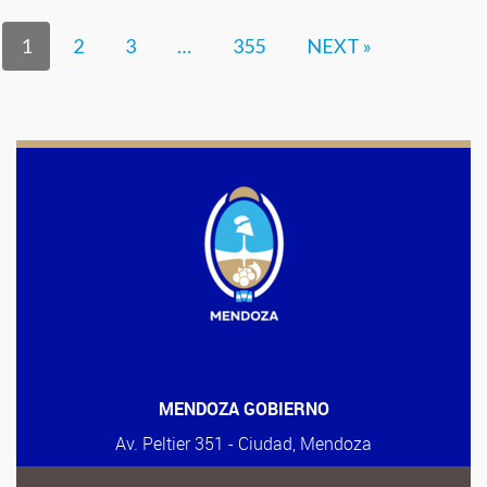
1
2
3
…
355
NEXT »
MENDOZA GOBIERNO
Av. Peltier 351 - Ciudad, Mendoza