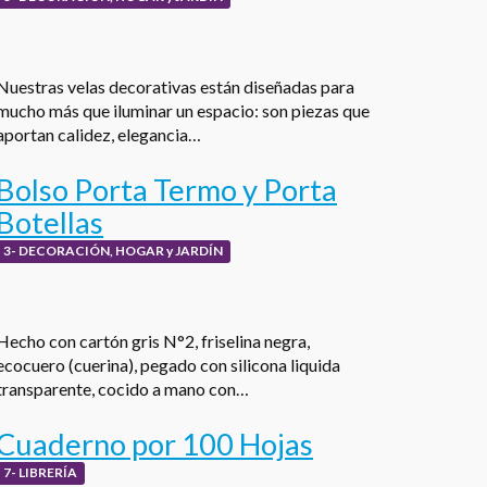
Nuestras velas decorativas están diseñadas para
mucho más que iluminar un espacio: son piezas que
aportan calidez, elegancia…
Bolso Porta Termo y Porta
Botellas
3- DECORACIÓN, HOGAR y JARDÍN
Hecho con cartón gris N°2, friselina negra,
ecocuero (cuerina), pegado con silicona liquida
transparente, cocido a mano con…
Cuaderno por 100 Hojas
7- LIBRERÍA