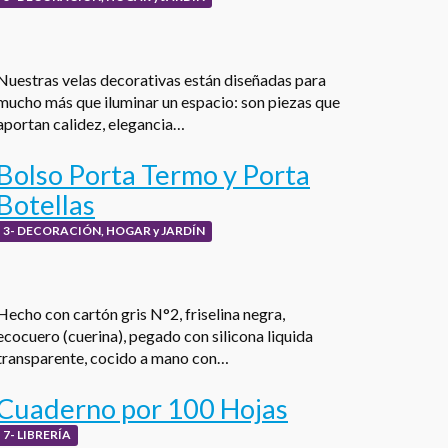
Nuestras velas decorativas están diseñadas para
mucho más que iluminar un espacio: son piezas que
aportan calidez, elegancia…
Bolso Porta Termo y Porta
Botellas
3- DECORACIÓN, HOGAR y JARDÍN
Hecho con cartón gris N°2, friselina negra,
ecocuero (cuerina), pegado con silicona liquida
transparente, cocido a mano con…
Cuaderno por 100 Hojas
7- LIBRERÍA