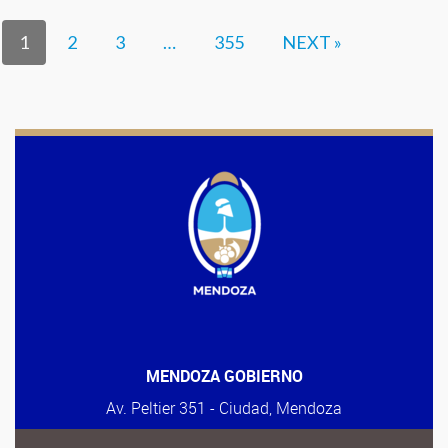
1
2
3
…
355
NEXT »
MENDOZA GOBIERNO
Av. Peltier 351 - Ciudad, Mendoza