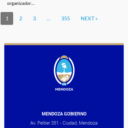
organizador…
1
2
3
…
355
NEXT »
MENDOZA GOBIERNO
Av. Peltier 351 - Ciudad, Mendoza