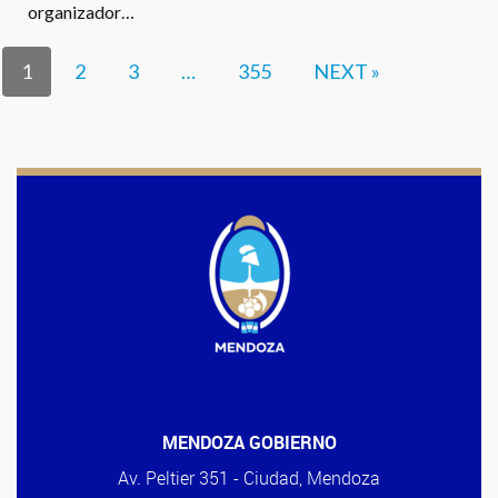
organizador…
1
2
3
…
355
NEXT »
MENDOZA GOBIERNO
Av. Peltier 351 - Ciudad, Mendoza