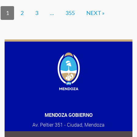
1
2
3
…
355
NEXT »
MENDOZA GOBIERNO
Av. Peltier 351 - Ciudad, Mendoza