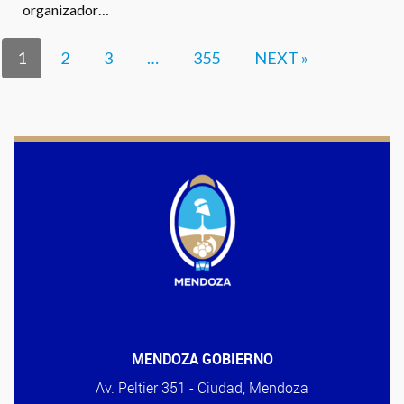
organizador…
1
2
3
…
355
NEXT »
MENDOZA GOBIERNO
Av. Peltier 351 - Ciudad, Mendoza