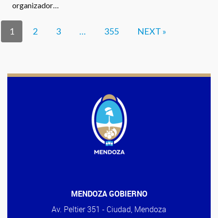
organizador…
1
2
3
…
355
NEXT »
MENDOZA GOBIERNO
Av. Peltier 351 - Ciudad, Mendoza