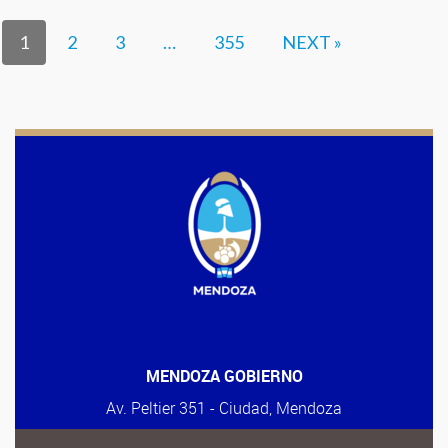
1
2
3
…
355
NEXT »
MENDOZA GOBIERNO
Av. Peltier 351 - Ciudad, Mendoza