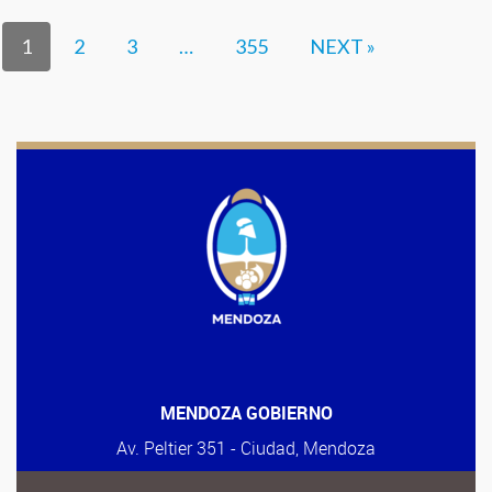
1
2
3
…
355
NEXT »
MENDOZA GOBIERNO
Av. Peltier 351 - Ciudad, Mendoza