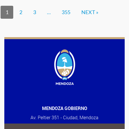
1
2
3
…
355
NEXT »
MENDOZA GOBIERNO
Av. Peltier 351 - Ciudad, Mendoza