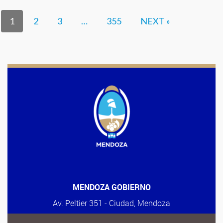
1
2
3
…
355
NEXT »
MENDOZA GOBIERNO
Av. Peltier 351 - Ciudad, Mendoza