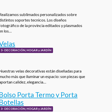
Realizamos sublimados personalizados sobre
distintos soportes tecnicos. Los diseños
fotográfico de la provincia editados y plasmados
en los…
Velas
3- DECORACIÓN, HOGAR y JARDÍN
Nuestras velas decorativas están diseñadas para
mucho más que iluminar un espacio: son piezas que
aportan calidez, elegancia…
Bolso Porta Termo y Porta
Botellas
3- DECORACIÓN, HOGAR y JARDÍN