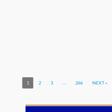
1
2
3
…
266
NEXT »