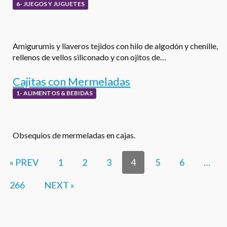
6- JUEGOS Y JUGUETES
Amigurumis y llaveros tejidos con hilo de algodón y chenille,
rellenos de vellos siliconado y con ojitos de…
Cajitas con Mermeladas
1- ALIMENTOS & BEBIDAS
Obsequios de mermeladas en cajas.
« PREV
1
2
3
4
5
6
…
266
NEXT »