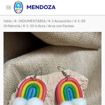
Toggle
navigation
Inicio
/
4- INDUMENTARIA
/
4-1 Accesorios
/
4-1-10
Orfebrería
/
4-1-10-b Aros
/ Aros con Formas