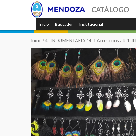
CATÁLOGO
Inicio
Buscador
Institucional
Inicio
/
4- INDUMENTARIA
/
4-1 Accesorios
/
4-1-4 