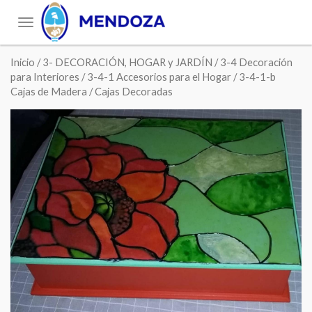
Toggle
navigation
Inicio
/
3- DECORACIÓN, HOGAR y JARDÍN
/
3-4 Decoración
para Interiores
/
3-4-1 Accesorios para el Hogar
/
3-4-1-b
Cajas de Madera
/ Cajas Decoradas