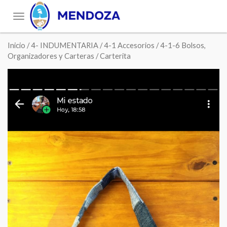
Toggle
navigation
Inicio
/
4- INDUMENTARIA
/
4-1 Accesorios
/
4-1-6 Bolsos,
Organizadores y Carteras
/ Carterita