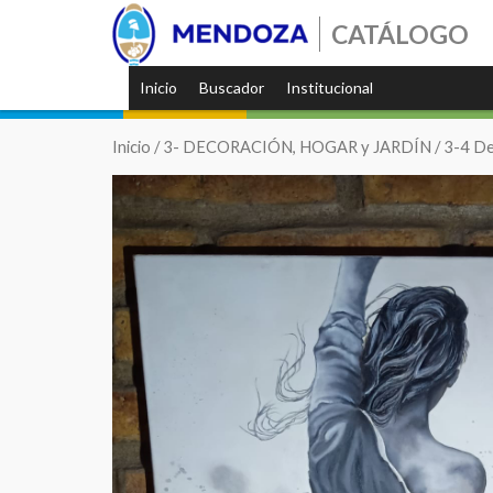
CATÁLOGO
Inicio
Buscador
Institucional
Inicio
/
3- DECORACIÓN, HOGAR y JARDÍN
/
3-4 De