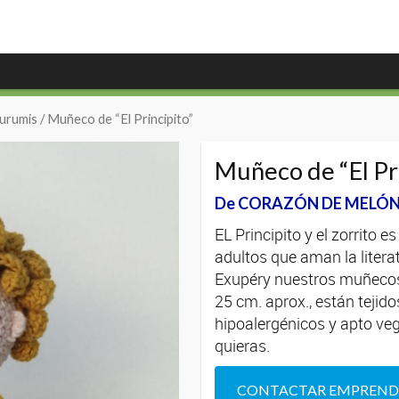
gurumis
/ Muñeco de “El Principito”
Muñeco de “El Pr
De CORAZÓN DE MELÓN 
EL Principito y el zorrito e
adultos que aman la litera
Exupéry nuestros muñecos 
25 cm. aprox., están tejid
hipoalergénicos y apto veg
quieras.
CONTACTAR EMPREN