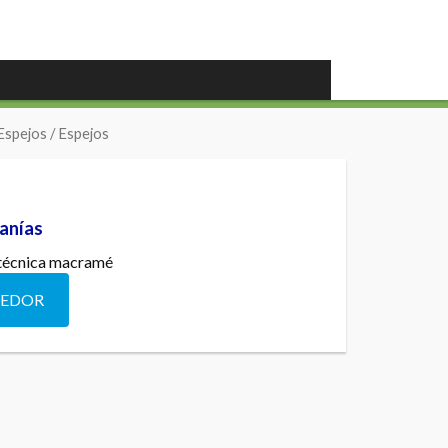
Espejos
/ Espejos
anías
a técnica macramé
DEDOR