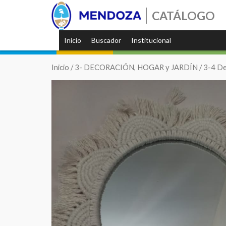
CATÁLOGO
Inicio
Buscador
Institucional
Inicio
/
3- DECORACIÓN, HOGAR y JARDÍN
/
3-4 De