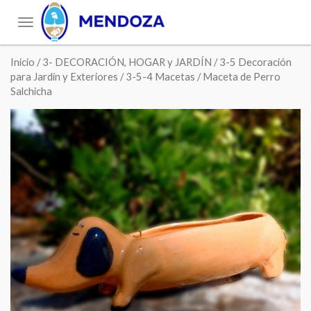
Toggle
navigation
Inicio
/
3- DECORACIÓN, HOGAR y JARDÍN
/
3-5 Decoración
para Jardín y Exteriores
/
3-5-4 Macetas
/ Maceta de Perro
Salchicha