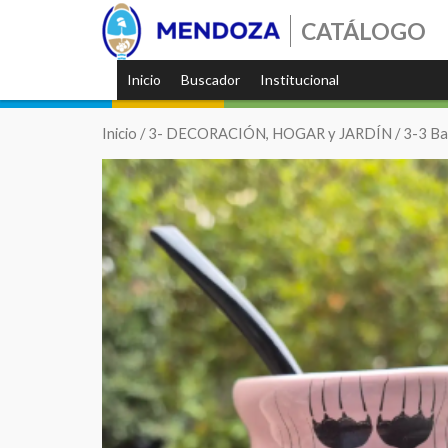
CATÁLOGO
Inicio
Buscador
Institucional
Inicio
/
3- DECORACIÓN, HOGAR y JARDÍN
/
3-3 Ba