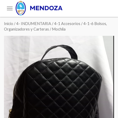
Toggle
navigation
Inicio
/
4- INDUMENTARIA
/
4-1 Accesorios
/
4-1-6 Bolsos,
Organizadores y Carteras
/ Mochila