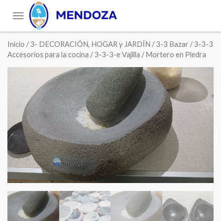
Toggle
navigation
Inicio
/
3- DECORACIÓN, HOGAR y JARDÍN
/
3-3 Bazar
/
3-3-3
Accesorios para la cocina
/
3-3-3-e Vajilla
/ Mortero en Piedra