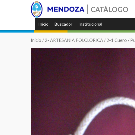
CATÁLOGO
Inicio
Buscador
Institucional
Inicio
/
2- ARTESANÍA FOLCLÓRICA
/
2-1 Cuero
/ P