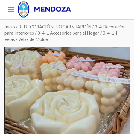
Toggle
navigation
Inicio
/
3- DECORACIÓN, HOGAR y JARDÍN
/
3-4 Decoración
para Interiores
/
3-4-1 Accesorios para el Hogar
/
3-4-1-l
Velas
/ Velas de Molde