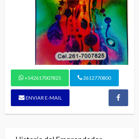
+542617007825
2612770800
ENVIAR E-MAIL