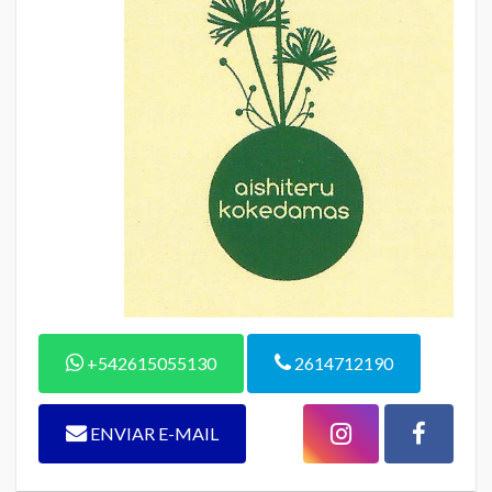
+542615055130
2614712190
ENVIAR E-MAIL