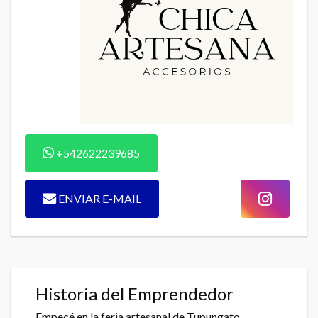
+542622239685
ENVIAR E-MAIL
Historia del Emprendedor
Empecé en la feria artesanal de Tupungato...