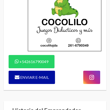
+542616790049
ENVIAR E-MAIL