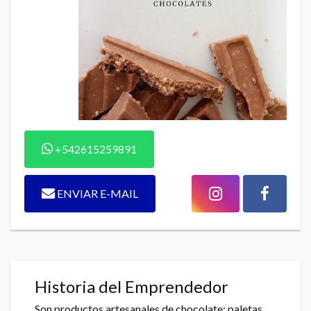
+542615259891
ENVIAR E-MAIL
Historia del Emprendedor
Son productos artesanales de chocolate: paletas,