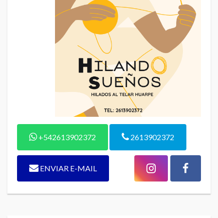
+542613902372
2613902372
ENVIAR E-MAIL