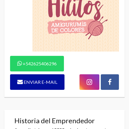
+542625406296
ENVIAR E-MAIL
Historia del Emprendedor