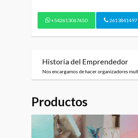
+542613067650
2613841497
Historia del Emprendedor
Nos encargamos de hacer organizadores multi
Productos