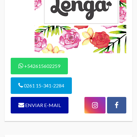
+542615602259
0261 15-341-2284
ENVIAR E-MAIL