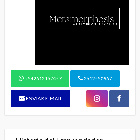
+542612157457
2612550967
ENVIAR E-MAIL