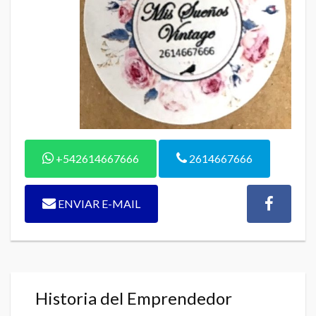
+542614667666
2614667666
ENVIAR E-MAIL
Historia del Emprendedor